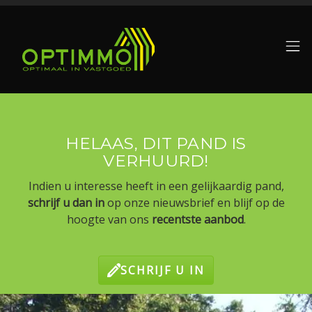
Menu overslaan en naar de inhoud gaan
HELAAS, DIT PAND IS
VERHUURD!
Indien u interesse heeft in een gelijkaardig pand,
schrijf u dan in
op onze nieuwsbrief en blijf op de
hoogte van ons
recentste aanbod
.
SCHRIJF U IN