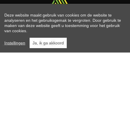
Deze website maakt gebruik van cookies om de website te
analyseren en het gebruiksgemak te vergroten. Door gebruik te
KANTOOR WAREGEM
maken van deze website geeft u toestemming voor het gebruik
van cookies.
Posterijstraat 61
8793 Sint-Eloois-Vijve
Instellingen
Ja, ik ga akkoord
056 60 40 22
info@opt-immo.be
KANTOOR WAKKEN
Wapenplaats 24
8720 Wakken
056 60 40 22
info@opt-immo.be
KANTOOR ZULTE