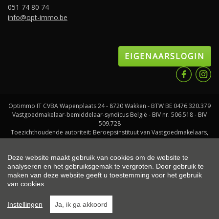
051 74 80 74
info@opt-immo.be
EIGENAARSLOGIN
Optimmo IT CVBA Wapenplaats 24 - 8720 Wakken - BTW BE 0476.320.379
Vastgoedmakelaar-bemiddelaar-syndicus België - BIV nr. 506.518 - BIV
509.728
Toezichthoudende autoriteit: Beroepsinstituut van Vastgoedmakelaars,
Luxemburgstraat 16 B te 1000 Brussel
Onderworpen aan de
deontologische code van het BIV
- Lid CIB - BA en
Deze website maakt gebruik van cookies om de website te
borgstelling via NV AXA Belgium (polisnr. 730.390.160)
analyseren en het gebruiksgemak te vergroten. Door gebruik te
maken van deze website geeft u toestemming voor het gebruik
van cookies.
© 2026 Optimmo |
Developed by Zabun
|
Disclaimer
|
Privacy policy
|
Instellingen
Ja, ik ga akkoord
Cookie policy