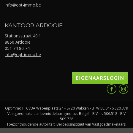
info@opt-immo.be
KANTOOR ARDOOIE
Stationsstraat 40.1
8850 Ardooie
051 74 80 74
info@opt-immo.be
EIGENAARSLOGIN
Optimmo IT CVBA Wapenplaats 24 - 8720 Wakken - BTW BE 0476.320.379
Vastgoedmakelaar-bemiddelaar-syndicus België - BIV nr. 506.518 - BIV
509.728
Toezichthoudende autoriteit: Beroepsinstituut van Vastgoedmakelaars,
Luxemburgstraat 16 B te 1000 Brussel