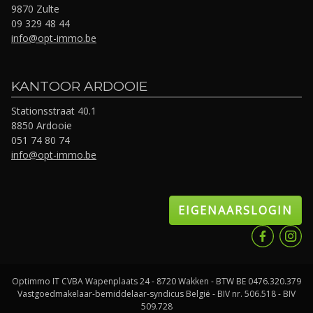
9870 Zulte
09 329 48 44
info@opt-immo.be
KANTOOR ARDOOIE
Stationsstraat 40.1
8850 Ardooie
051 74 80 74
info@opt-immo.be
EIGENAARSLOGIN
Optimmo IT CVBA Wapenplaats 24 - 8720 Wakken - BTW BE 0476.320.379
Vastgoedmakelaar-bemiddelaar-syndicus België - BIV nr. 506.518 - BIV
509.728