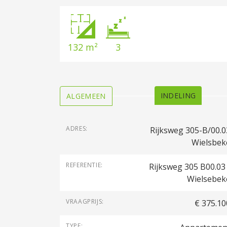
132 m²
3
INDELING
ALGEMEEN
ALGEMEEN
ADRES:
Rijksweg 305-B/00.0
Wielsbek
REFERENTIE:
Rijksweg 305 B00.03 
Wielsebek
VRAAGPRIJS:
€ 375.10
TYPE: