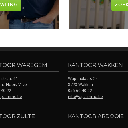
PALING
ZOE
TOOR WAREGEM
KANTOOR WAKKEN
jstraat 61
Wapenplaats 24
nt-Eloois-Vijve
8720 Wakken
 40 22
056 60 40 22
opt-immo.be
info@opt-immo.be
TOOR ZULTE
KANTOOR ARDOOIE