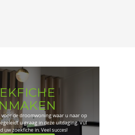
EKFICHE
NMAKEN
ia voor de droomwoning waar u naar op
geleidt u graag in deze uitdaging. Vul
nd uw zoekfiche in. Veel succes!