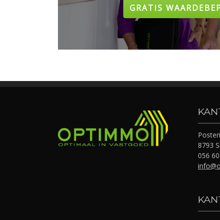
GRATIS WAARDEBE
KAN
Posteri
8793 Si
056 60
info@
KAN