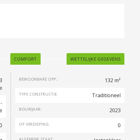
COMFORT
WETTELIJKE GEGEVENS
BEWOONBARE OPP.:
3
132 m²
e
TYPE CONSTRUCTIE:
Traditioneel
-
BOUWJAAR:
e
2023
OP VERDIEPING:
0
0
ALGEMENE STAAT: