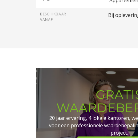
Appartemen
BESCHIKBAAR
Bij opleverin
VANAF:
GRATI
WAARDEBEP
20 jaar ervaring, 4 lokale kantoren, we
voor een professionele waardebepali
project.