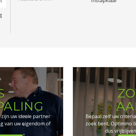
t
Instapklaar
g
S
ZO
ALING
AA
 zijn uw ideale partner
Bepaal zelf uw criter
ng van uw eigendom of
zoek bent, Optimmo be
dus vrijblijve