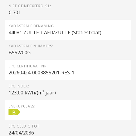
NIET GEÏNDEXEERD K.I.:
€ 701
KADASTRALE BENAMING:
44081 ZULTE 1 AFD/ZULTE (Statiestraat)
KADASTRALE NUMMERS:
B552/00G
EPC CERTIFICAAT NR.:
20260424-0003855201-RES-1
EPC INDEX:
123,00 kWh/(m² jaar)
ENERGYCLASS:
B
EPC GELDIG TOT:
24/04/2036