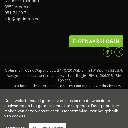
Stationsstraat 40.1
8850 Ardooie
051 74 80 74
info@opt-immo.be
EIGENAARSLOGIN
Optimmo IT CVBA Wapenplaats 24 - 8720 Wakken - BTW BE 0476.320.379
Vastgoedmakelaar-bemiddelaar-syndicus België - BIV nr. 506.518 - BIV
509.728
Toezichthoudende autoriteit: Beroepsinstituut van Vastgoedmakelaars,
Luxemburgstraat 16 B te 1000 Brussel
Onderworpen aan de
deontologische code van het BIV
- Lid CIB - BA en
Deze website maakt gebruik van cookies om de website te
borgstelling via NV AXA Belgium (polisnr. 730.390.160)
analyseren en het gebruiksgemak te vergroten. Door gebruik te
maken van deze website geeft u toestemming voor het gebruik
van cookies.
© 2026 Optimmo |
Developed by Zabun
|
Disclaimer
|
Privacy policy
|