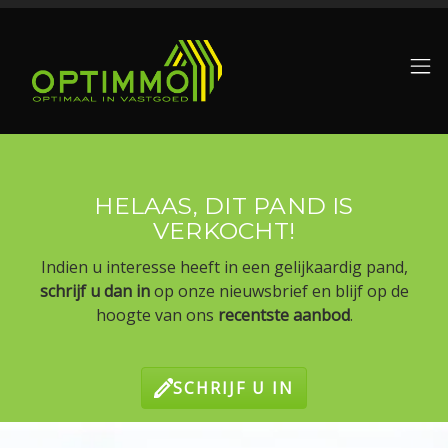
Menu overslaan en naar de inhoud gaan
HELAAS, DIT PAND IS
VERKOCHT!
Indien u interesse heeft in een gelijkaardig pand,
schrijf u dan in
op onze nieuwsbrief en blijf op de
hoogte van ons
recentste aanbod
.
SCHRIJF U IN