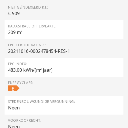
NIET GEÏNDEXEERD K.I.:
€ 909
KADASTRALE OPPERVLAKTE:
209 m²
EPC CERTIFICAAT NR.:
20211016-0002478454-RES-1
EPC INDEX:
483,00 kWh/(m² jaar)
ENERGYCLASS:
E
STEDENBOUWKUNDIGE VERGUNNING:
Neen
VOORKOOPRECHT:
Neen