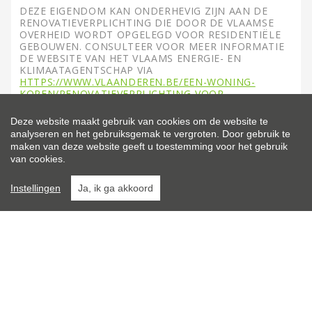
DEZE EIGENDOM KAN ONDERHEVIG ZIJN AAN DE
RENOVATIEVERPLICHTING DIE DOOR DE VLAAMSE
OVERHEID WORDT OPGELEGD VOOR RESIDENTIËLE
GEBOUWEN. CONSULTEER VOOR MEER INFORMATIE
DE WEBSITE VAN HET VLAAMS ENERGIE- EN
KLIMAATAGENTSCHAP VIA
HTTPS://WWW.VLAANDEREN.BE/EEN-WONING-
KOPEN/RENOVATIEVERPLICHTING-VOOR-
RESIDENTIELE-GEBOUWEN
Deze website maakt gebruik van cookies om de website te
analyseren en het gebruiksgemak te vergroten. Door gebruik te
maken van deze website geeft u toestemming voor het gebruik
van cookies.
Instellingen
Ja, ik ga akkoord
GRATIS
WAARDEBEPALING
20 jaar ervaring, 4 lokale kantoren, we zijn uw
ideale partner voor een professionele
waardebepaling van uw eigendom of project.